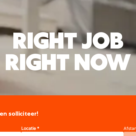
RIGHT JOB
RIGHT NOW
en solliciteer!
Locatie *
Afsta