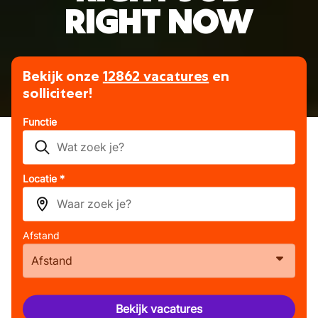
RIGHT NOW
Bekijk onze
12862 vacatures
en
solliciteer!
Functie
Locatie *
Afstand
Afstand
Bekijk vacatures