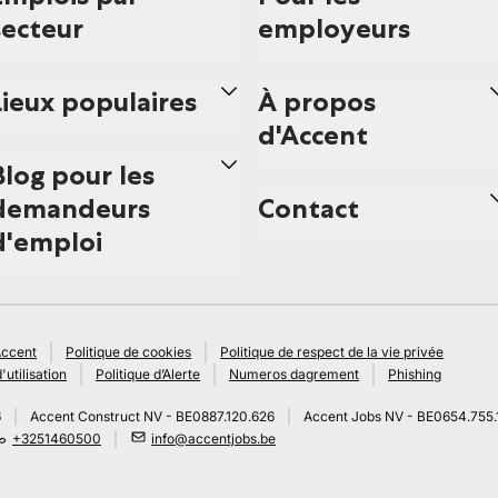
secteur
employeurs
Lieux populaires
À propos
d'Accent
Blog pour les
demandeurs
Contact
d'emploi
Accent
Politique de cookies
Politique de respect de la vie privée
'utilisation
Politique d’Alerte
Numeros dagrement
Phishing
6
Accent Construct NV - BE0887.120.626
Accent Jobs NV - BE0654.755.
+3251460500
info@accentjobs.be