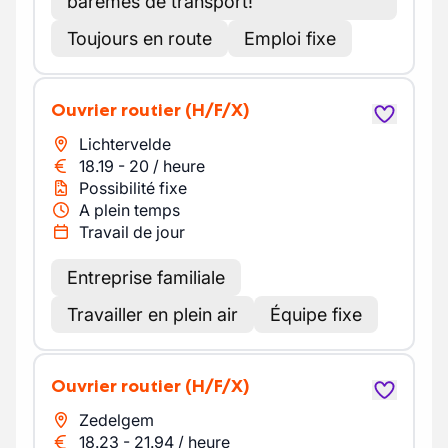
barèmes de transport!
Toujours en route
Emploi fixe
Ouvrier routier
(H/F/X)
Lichtervelde
18.19
-
20
/
heure
Possibilité fixe
A plein temps
Travail de jour
Entreprise familiale
Travailler en plein air
Équipe fixe
Ouvrier routier
(H/F/X)
Zedelgem
18.23
-
21.94
/
heure