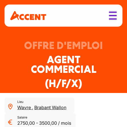
OFFRE D'EMPLOI
AGENT
COMMERCIAL
(H/F/X)
Lieu
Wavre
,
Brabant Wallon
Salaire
2750,00
-
3500,00
/
mois