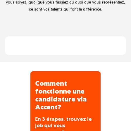
Vous gardez un
contact régulier avec les
partie de la culture d’entreprise.
vous soyez, quoi que vous fassiez ou quoi que vous représentiez,
Prise en compte de l’équilibre vie privée /
clients
pour anticiper leurs besoins et
ce sont vos talents qui font la différence.
vie professionnelle
optimiser leur satisfaction
Des avantages complémentaires
Vous cherchez un poste riche, varié et
humain ? Votre envie de rejoindre une
équipe soudée dans un univers concret et
d’avenir fera la différence. Rejoignez-nous !
Comment
fonctionne une
candidature via
Accent?
En 3 étapes, trouvez le
job qui vous