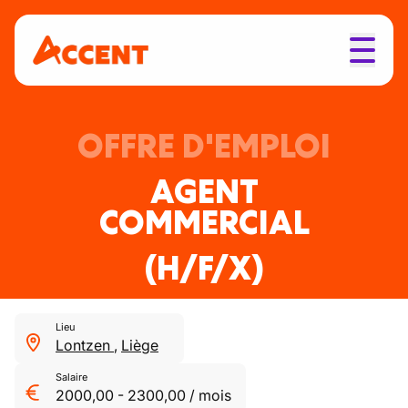
OFFRE D'EMPLOI
AGENT
COMMERCIAL
(H/F/X)
Lieu
Lontzen
,
Liège
Salaire
2000,00
-
2300,00
/
mois