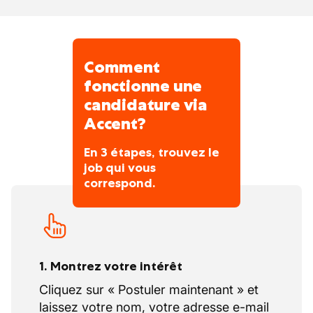
transport possible selon localisation.
Processus de recrutement rapide avec
entretien et visite d’atelier, intégration sur
place.
Comment
Accent sur la formation et l’accueil
fonctionne une
personnalisé des nouveaux
candidature via
collaborateurs.
Accent?
En 3 étapes, trouvez le
job qui vous
correspond.
1. Montrez votre intérêt
Cliquez sur « Postuler maintenant » et
laissez votre nom, votre adresse e-mail