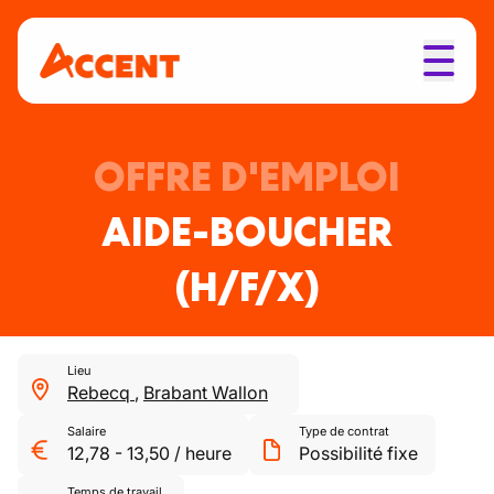
OFFRE D'EMPLOI
AIDE-BOUCHER
(H/F/X)
Lieu
Rebecq
,
Brabant Wallon
Salaire
Type de contrat
12,78
-
13,50
/
heure
Possibilité fixe
Temps de travail