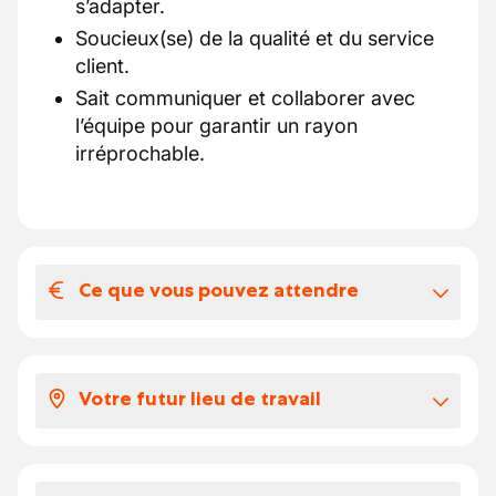
s’adapter.
Soucieux(se) de la qualité et du service
client.
Sait communiquer et collaborer avec
l’équipe pour garantir un rayon
irréprochable.
Ce que vous pouvez attendre
Votre salaire et vos avantages
extralégaux
Votre futur lieu de travail
Selon votre expérience, votre salaire se
situe entre 12.78 et 13.5 euros par heure.
Atelier boucherie moderne, situé au sein
du magasin à Rebecq.
Vos congés