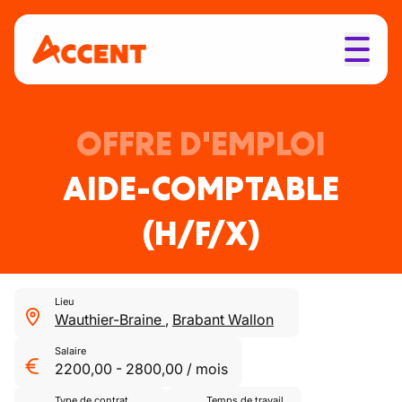
OFFRE D'EMPLOI
AIDE-COMPTABLE
(H/F/X)
Lieu
Wauthier-Braine
,
Brabant Wallon
Salaire
2200,00
-
2800,00
/
mois
Type de contrat
Temps de travail