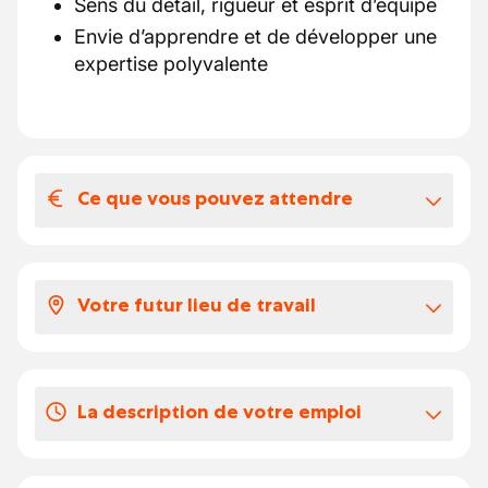
Sens du détail, rigueur et esprit d’équipe
Envie d’apprendre et de développer une
expertise polyvalente
Ce que vous pouvez attendre
Votre salaire et vos avantages
extralégaux
Votre futur lieu de travail
Environnement jeune et dynamique,
secteur cosmétique en pleine croissance
Dans les bureaux de Wauthier-Braine
Formation continue et accompagnement
Equipe jeune et dynamique
Possibilités d’évolution interne
La description de votre emploi
Package salarial attractif et avantages
Vos missions :