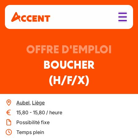
OFFRE D'EMPLOI
BOUCHER
(H/F/X)
Aubel
,
Liège
15,80
-
15,80
/
heure
Possibilité fixe
Temps plein