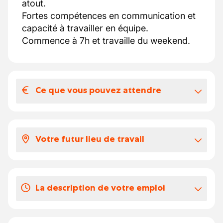
atout.
Fortes compétences en communication et
capacité à travailler en équipe.
Commence à 7h et travaille du weekend.
Ce que vous pouvez attendre
Votre salaire et vos avantages
extralégaux
Votre futur lieu de travail
Contrat : CDI après interim.
Rémunération : Attractive, basée sur
Boucherie dans un supermarché
l’expérience et les compétences.
Avantages : Remboursement des frais de
La description de votre emploi
déplacement et chèques repas.
En tant que boucher au sein de notre
Vos congés