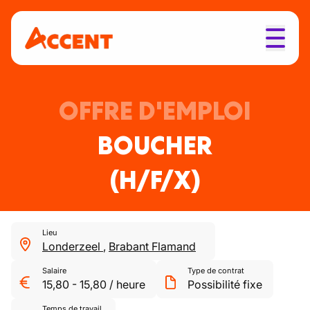
OFFRE D'EMPLOI
BOUCHER
(H/F/X)
Lieu
Londerzeel
,
Brabant Flamand
Salaire
Type de contrat
15,80
-
15,80
/
heure
Possibilité fixe
Temps de travail