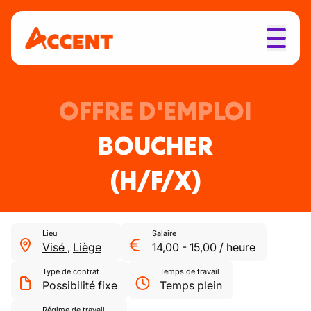
OFFRE D'EMPLOI
BOUCHER
(H/F/X)
Lieu
Salaire
Visé
,
Liège
14,00
-
15,00
/
heure
Type de contrat
Temps de travail
Possibilité fixe
Temps plein
Régime de travail