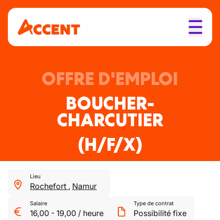
OFFRE D'EMPLOI
BOUCHER-
CHARCUTIER
(H/F/X)
Lieu
Rochefort
,
Namur
Salaire
Type de contrat
16,00
-
19,00
/
heure
Possibilité fixe