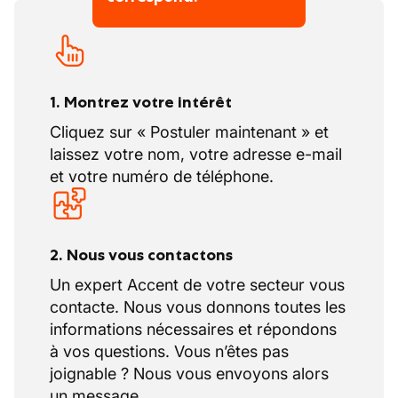
Rédiger les rapports d’intervention
Organiser les contrôles de conformité et
suivre les non-conformités
Environnement :
1. Montrez votre intérêt
Atelier poids lourds structuré
Équipe terrain
Cliquez sur « Postuler maintenant » et
laissez votre nom, votre adresse e-mail
Forte culture sécurité
et votre numéro de téléphone.
2. Nous vous contactons
Un expert Accent de votre secteur vous
contacte. Nous vous donnons toutes les
informations nécessaires et répondons
à vos questions. Vous n’êtes pas
joignable ? Nous vous envoyons alors
un message.