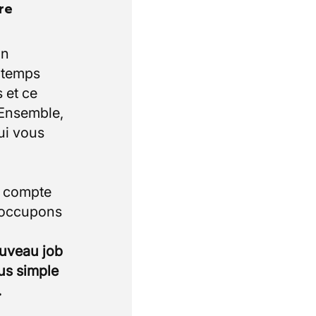
re
un
e temps
 et ce
 Ensemble,
ui vous
i compte
 occupons
ouveau job
lus simple
.