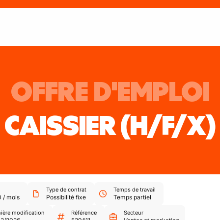
OFFRE D'EMPLOI
CAISSIER
(H/F/X)
Type de contrat
Temps de travail
0
/
mois
Possibilité fixe
Temps partiel
ière modification
Référence
Secteur