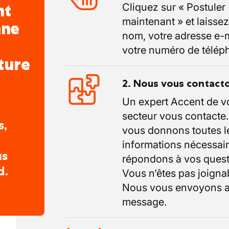
nt
Cliquez sur « Postuler
maintenant » et laissez
nne
nom, votre adresse e-m
votre numéro de télép
ture
2. Nous vous contact
Un expert Accent de v
secteur vous contacte
s,
vous donnons toutes l
informations nécessair
us
répondons à vos quest
d.
Vous n’êtes pas joigna
Nous vous envoyons a
message.