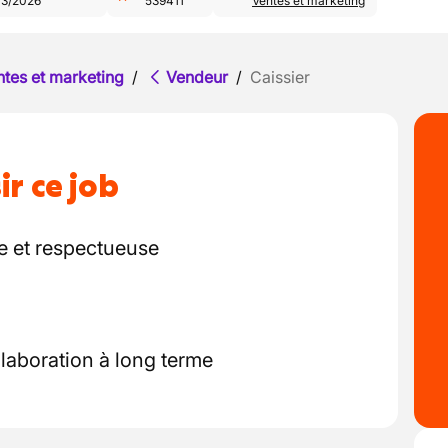
03/2026
539411
Ventes et marketing
ntes et marketing
/
Vendeur
/
Caissier
ir ce job
e et respectueuse
laboration à long terme