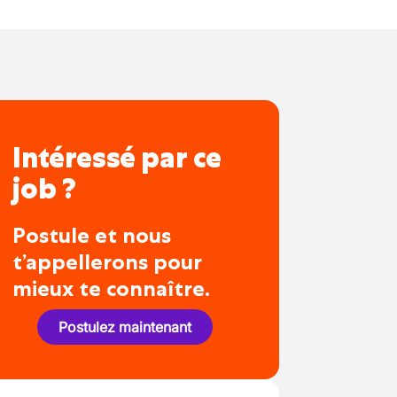
Intéressé par ce
job ?
Postule et nous
t’appellerons pour
mieux te connaître.
Postulez maintenant