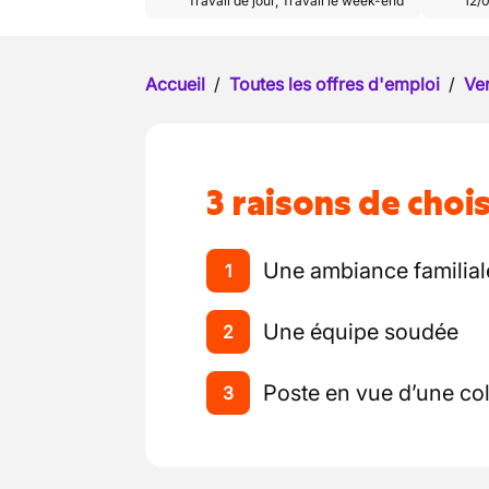
Travail de jour
,
Travail le week-end
12/
Accueil
/
Toutes les offres d'emploi
/
Ve
3 raisons de chois
Une ambiance familial
1
Une équipe soudée
2
Poste en vue d’une col
3