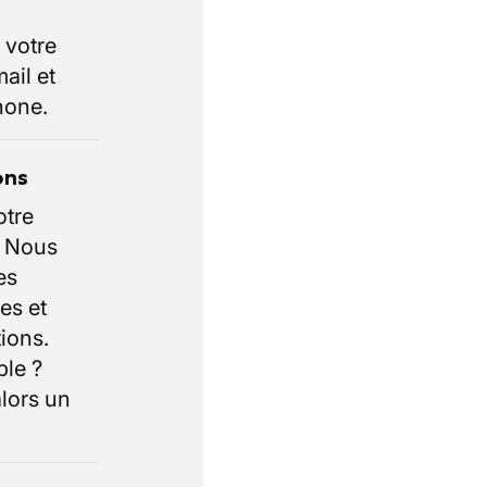
 votre
ail et
hone.
ons
otre
. Nous
es
es et
ions.
ble ?
lors un