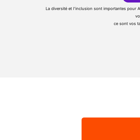
un service de proximité
.
Effectuer les
retours 
La diversité et l'inclusion sont importantes pou
Appliquer les
remises 
vo
ce sont vos ta
informatique
Assurer la bonne tenue
Aider à orienter les c