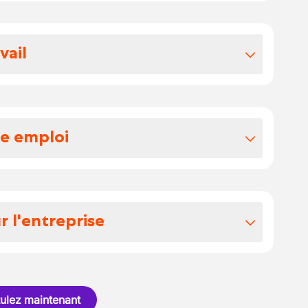
vos avantages extralégaux
vail
le dans une
ambiance familiale, conviviale
traide et la bonne humeur font partie du
ystème de rotation
re emploi
imanche matin (tournante)
ssière
, vous serez un point de contact
 et contribuerez à leur offrir une
magasin.
r l'entreprise
 plusieurs années dans le secteur du
avec professionnalisme et convivialité
gement de la maison
, notre partenaire met
ir à ses clients
ulez maintenant
des conseils de qualité et
de caisse (encaissements, paiements)