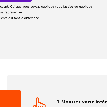
produits, échanges et remboursements
r Accent. Qui que vous soyez, quoi que vous fassiez ou quoi que
de prix et promotions
us représentiez,
via le système
lents qui font la différence.
 de la caisse et de l’espace d’accueil
lients lorsque nécessaire
1. Montrez votre inté