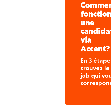
Comme
fonctio
une
candida
via
Accent?
En 3 étape
trouvez le
job qui vo
correspon