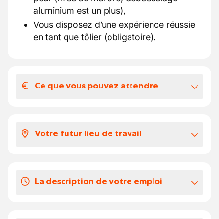
aluminium est un plus),
Vous disposez d’une expérience réussie
en tant que tôlier (obligatoire).
Ce que vous pouvez attendre
Votre salaire et vos avantages
extralégaux
Votre futur lieu de travail
Salaire négociable selon expérience en
fonction de la commission paritaire 112,
L'équipe se compose d'un chef d'atelier ainsi
entre 16.46€ brut de l'heure et 20.47€.
que 3 ouvriers. Vous travaillez sur tout type
La description de votre emploi
de marque automobile.
Vos congés
20 jours de congés légaux.
En tant que Carrossier -Tôlier, vos