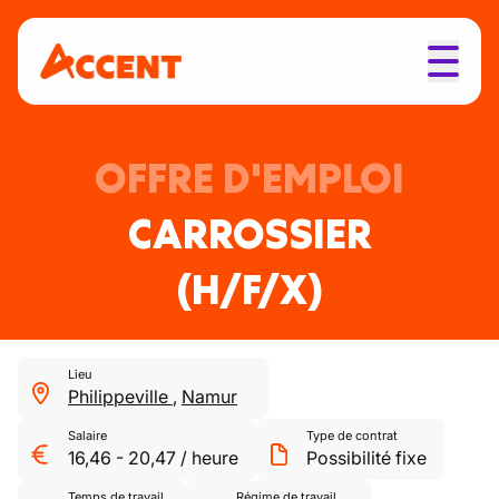
OFFRE D'EMPLOI
CARROSSIER
(H/F/X)
Lieu
Philippeville
,
Namur
Salaire
Type de contrat
16,46
-
20,47
/
heure
Possibilité fixe
Temps de travail
Régime de travail