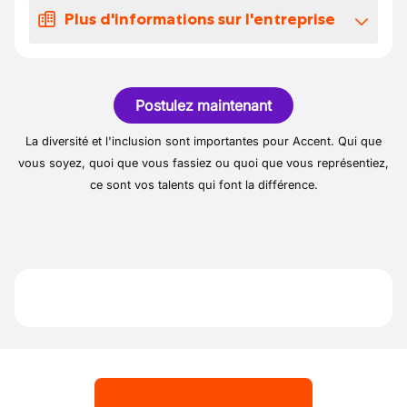
responsabilités seront les suivantes:
Plus d'informations sur l'entreprise
de réaliser des travaux de redressage, de
débosselage et de soudure sur les
Notre client est une concession automobile
véhicules.
de la région de Philippeville.
d'assurer le démontage et le remontage
Postulez maintenant
des éléments de carrosserie.
La diversité et l'inclusion sont importantes pour Accent. Qui que
de préparer les surfaces avant peinture.
vous soyez, quoi que vous fassiez ou quoi que vous représentiez,
de travailler en collaboration avec les
ce sont vos talents qui font la différence.
autres membres de l'équipe pour garantir
un service de haute qualité.