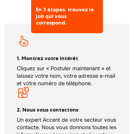
réseau d'agences en Belgique : une forte
En 3 étapes, trouvez le
présence en ligne et des entreprises sœurs
job qui vous
comme Nowjobs et CTRL-F, nous trouvons
correspond.
toujours le bon emploi pour le bon candidat,
sous n'importe quelle forme de contrat.
1. Montrez votre intérêt
Cliquez sur « Postuler maintenant » et
laissez votre nom, votre adresse e-mail
et votre numéro de téléphone.
2. Nous vous contactons
Un expert Accent de votre secteur vous
contacte. Nous vous donnons toutes les