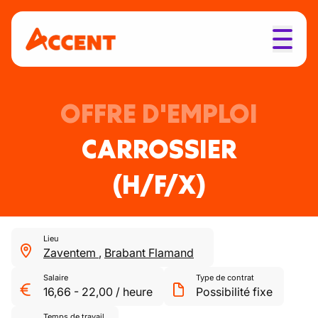
OFFRE D'EMPLOI
CARROSSIER
(H/F/X)
Lieu
Zaventem
,
Brabant Flamand
Salaire
Type de contrat
16,66
-
22,00
/
heure
Possibilité fixe
Temps de travail