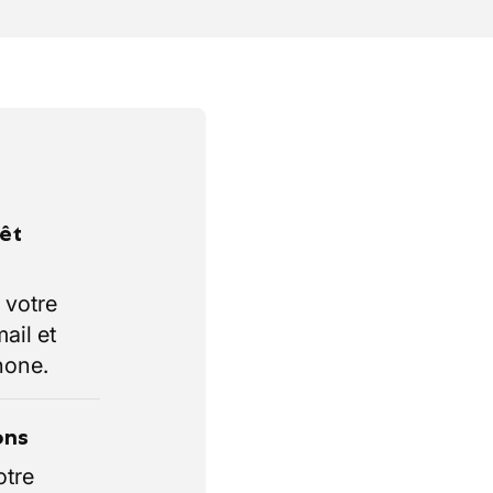
rêt
 votre
ail et
hone.
ons
otre