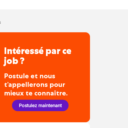
s
Intéressé par ce
job ?
Postule et nous
t’appellerons pour
mieux te connaître.
Postulez maintenant