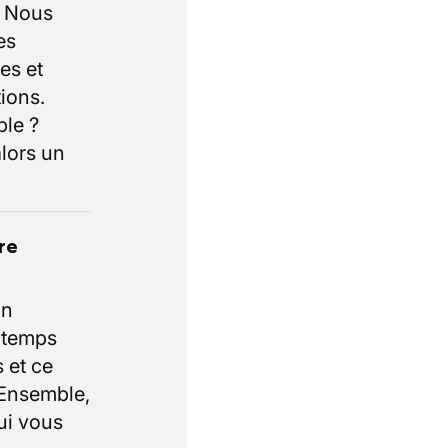
. Nous
es
es et
ions.
ble ?
lors un
re
un
e temps
 et ce
 Ensemble,
ui vous