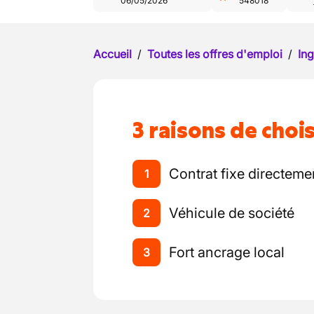
06/05/2026
548018
Accueil
/
Toutes les offres d'emploi
/
Ing
3 raisons de chois
Contrat fixe directeme
1
Véhicule de société
2
Fort ancrage local
3