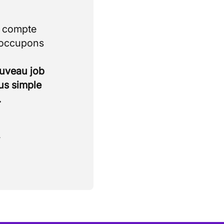
i compte
 occupons
ouveau job
lus simple
.
.