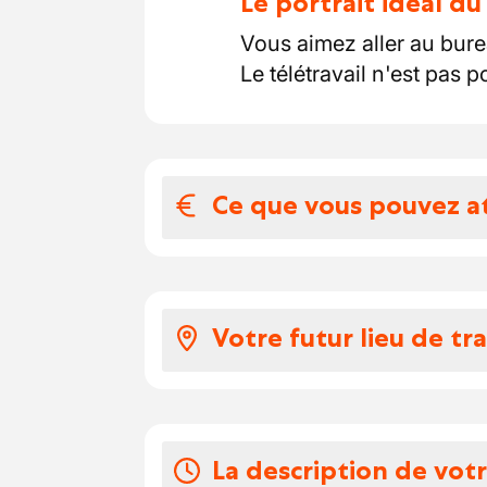
Le portrait idéal d
Vous aimez aller au burea
Le télétravail n'est pas p
Ce que vous pouvez a
Votre salaire et 
Voici à quoi ressemble v
Votre futur lieu de tra
selon votre expérience
4500 euros par mois
Présent en Wallonie et à 
vous profitez des chè
haut niveau de satisfacti
vous roulez avec une 
professionnalisme.
La description de vot