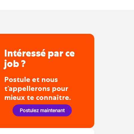
Intéressé par ce
job ?
Postule et nous
t’appellerons pour
mieux te connaître.
Postulez maintenant