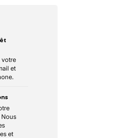
rêt
 votre
ail et
hone.
ons
otre
. Nous
es
es et