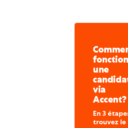
Comme
fonctio
une
candida
via
Accent?
En 3 étape
trouvez le