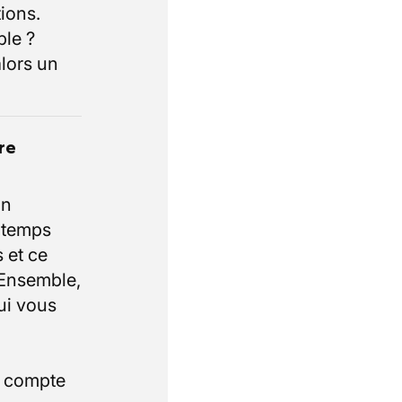
ions.
ble ?
lors un
re
un
e temps
 et ce
 Ensemble,
ui vous
i compte