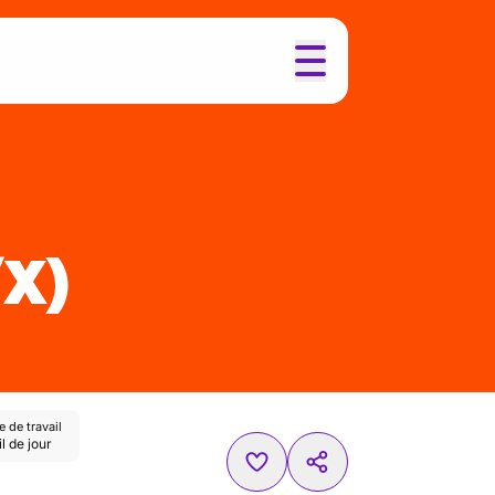
/X)
 de travail
l de jour