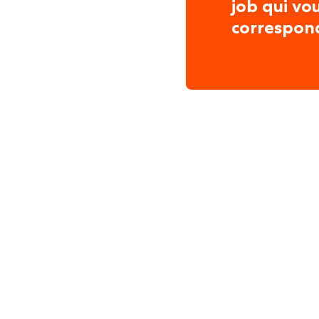
job qui vo
correspon