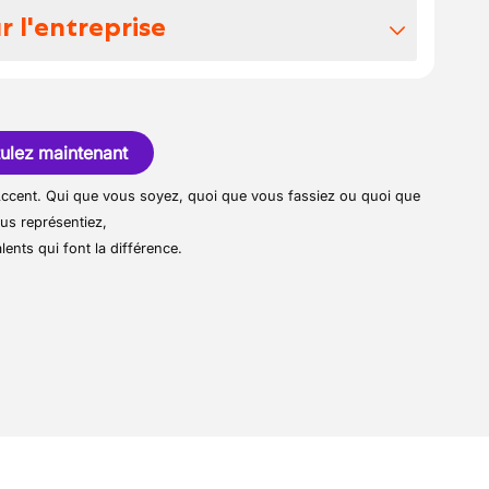
dières.
r l'entreprise
annez les pannes en cas de problème de
s 1962 et est LA référence dans le secteur
toutes les installations soient sécurisées
s.
ulez maintenant
ients dans le choix de leur système de
r Accent. Qui que vous soyez, quoi que vous fassiez ou quoi que
iquez comment bien l’utiliser.
us représentiez,
ment les installations et faites l’entretien
lents qui font la différence.
nnent toujours correctement.