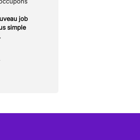
 occupons
ouveau job
lus simple
.
.