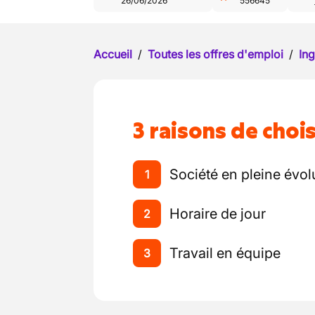
26/06/2026
556645
Accueil
/
Toutes les offres d'emploi
/
Ing
3 raisons de chois
Société en pleine évol
1
Horaire de jour
2
Travail en équipe
3