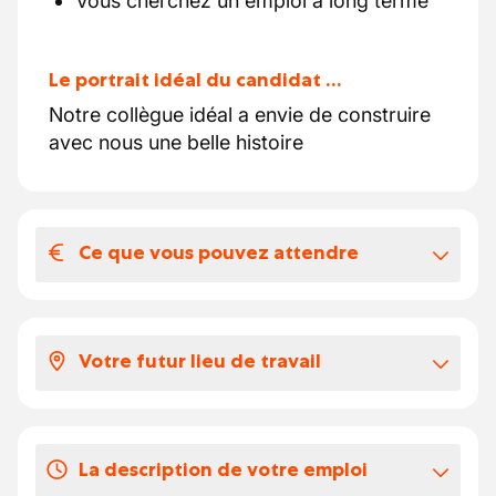
Vous cherchez un emploi à long terme
Le portrait idéal du candidat …
Notre collègue idéal a envie de construire
avec nous une belle histoire
Ce que vous pouvez attendre
Votre salaire et vos avantages
extralégaux
Votre futur lieu de travail
En fonction de votre expérience, votre
salaire se situe entre 16 et 18 euros par
Vous travaillerez dans une entreprise où
heure.
vous n'êtes pas un numéro, mais quelqu'un
La description de votre emploi
de la famille
Vos congés