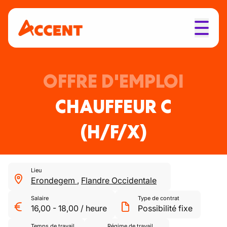
OFFRE D'EMPLOI
CHAUFFEUR C
(H/F/X)
Lieu
Erondegem
,
Flandre Occidentale
Salaire
Type de contrat
16,00
-
18,00
/
heure
Possibilité fixe
Temps de travail
Régime de travail