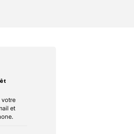
rêt
 votre
ail et
hone.