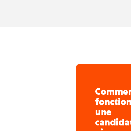
Comme
fonctio
une
candida