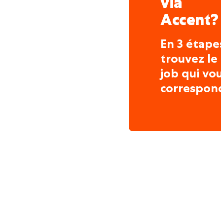
via
Accent?
En 3 étape
trouvez le
job qui vo
correspon