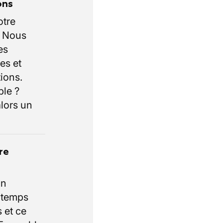
ons
otre
. Nous
es
es et
ions.
ble ?
lors un
re
un
e temps
 et ce