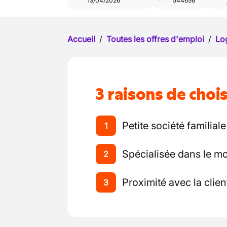
13/04/2026
544656
Accueil
/
Toutes les offres d'emploi
/
Log
3 raisons de chois
Petite société familiale
1
Spécialisée dans le m
2
Proximité avec la clien
3