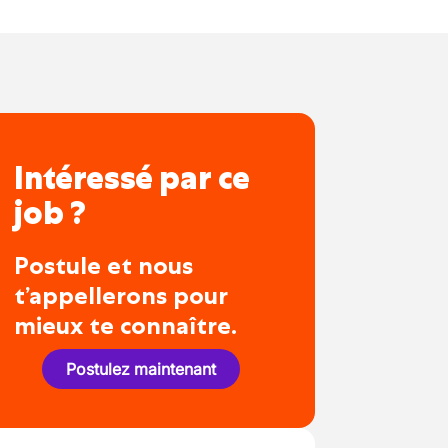
Intéressé par ce
job ?
Postule et nous
t’appellerons pour
mieux te connaître.
Postulez maintenant