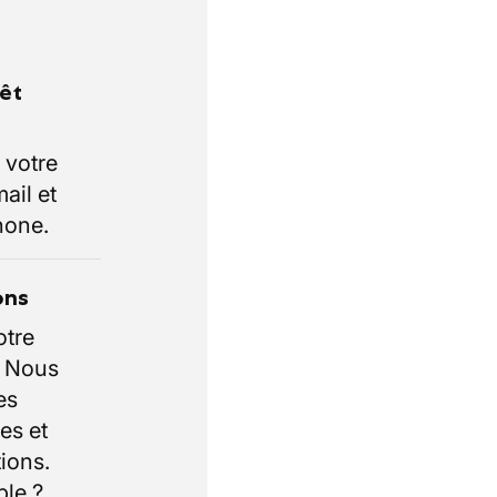
rêt
 votre
ail et
hone.
ons
otre
. Nous
es
es et
ions.
ble ?