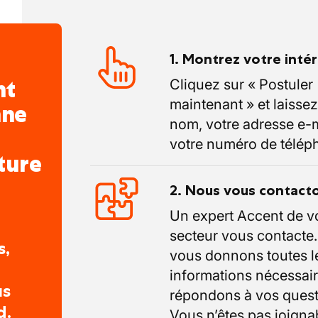
ion de l’infrastructure permettant une
 depuis l’opérateur télécom jusqu’à
 du client. Outre le placement de câbles
1. Montrez votre inté
ques, ils installent également des câbles
nt
Cliquez sur « Postuler
ibre optique pour des infrastructures (tant
maintenant » et laissez
er).
nne
nom, votre adresse e-m
s, notre client s'occupe également de
votre numéro de télép
ture
2. Nous vous contact
Un expert Accent de v
secteur vous contacte
s,
vous donnons toutes l
informations nécessair
us
répondons à vos quest
d.
Vous n’êtes pas joigna