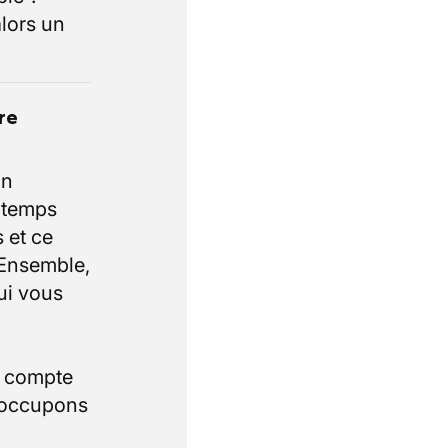
lors un
re
un
e temps
 et ce
 Ensemble,
ui vous
i compte
 occupons