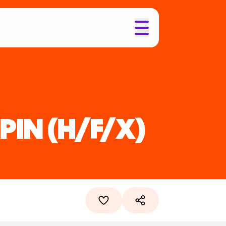
PIN
(H/F/X)