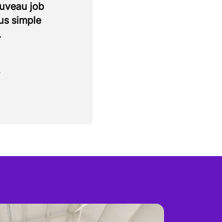
ouveau job
lus simple
.
.