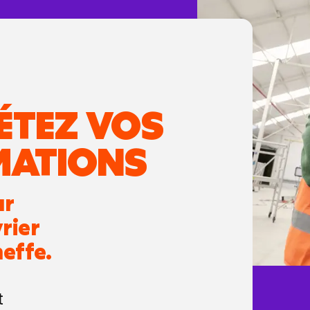
ÉTEZ VOS
MATIONS
ur
rier
neffe.
t