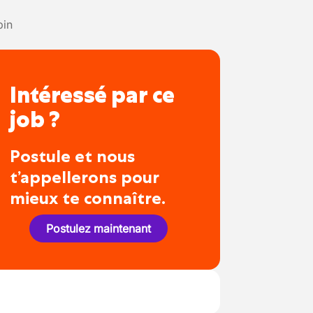
pin
Intéressé par ce
job ?
Postule et nous
t’appellerons pour
mieux te connaître.
Postulez maintenant