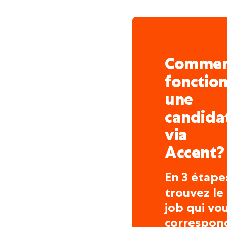
activement à la construct
télécommunication et ce,
l’habitation ou le bureau
cuivre et coaxiaux classi
Comme
en fibre de verre et en f
en Belgique, qu’à l’étrang
fonctio
Outre toutes ces activité
une
forage directionnel.
candida
via
Accent?
En 3 étape
trouvez le
job qui vo
correspon