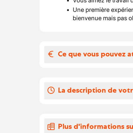
Vous aimez le travail 
Une première expérienc
bienvenue mais pas ob
Ce que vous pouvez a
Votre salaire et 
3 raisons de travailler a
La description de vot
Une période d'essai e
Un salaire attractif ba
En tant que chauffeur C
Une ambiance familial
tâches seront :
Vous conduisez le cam
Plus d'informations su