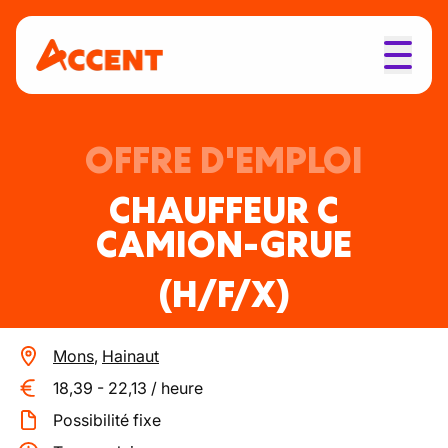
OFFRE D'EMPLOI
CHAUFFEUR C
CAMION-GRUE
(H/F/X)
Mons
,
Hainaut
18,39
-
22,13
/
heure
Possibilité fixe