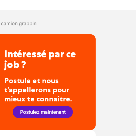
- camion grappin
Intéressé par ce
job ?
Postule et nous
t’appellerons pour
mieux te connaître.
Postulez maintenant