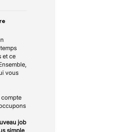
re
un
e temps
 et ce
 Ensemble,
ui vous
i compte
 occupons
ouveau job
lus simple