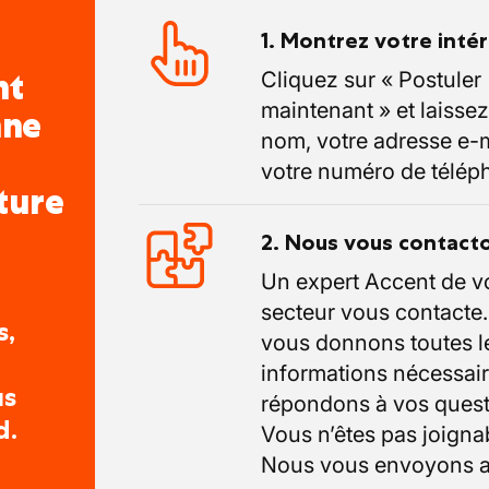
1. Montrez votre inté
nt
Cliquez sur « Postuler
maintenant » et laissez
nne
nom, votre adresse e-m
votre numéro de télép
ture
2. Nous vous contact
Un expert Accent de v
secteur vous contacte
s,
vous donnons toutes l
informations nécessair
us
répondons à vos quest
d.
Vous n’êtes pas joigna
Nous vous envoyons a