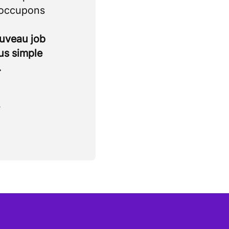
 occupons
ouveau job
lus simple
.
.