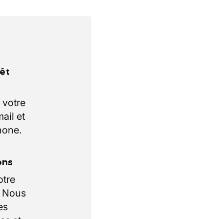
rêt
 votre
ail et
hone.
ons
otre
. Nous
es