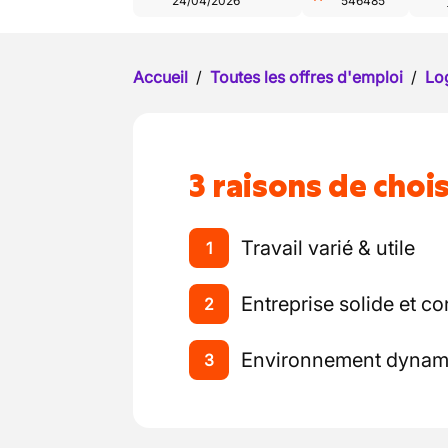
24/04/2026
546485
Accueil
/
Toutes les offres d'emploi
/
Log
3 raisons de chois
Travail varié & utile
1
Entreprise solide et co
2
Environnement dynami
3