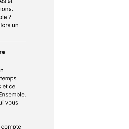
es et
ions.
ble ?
lors un
re
un
e temps
 et ce
 Ensemble,
ui vous
i compte