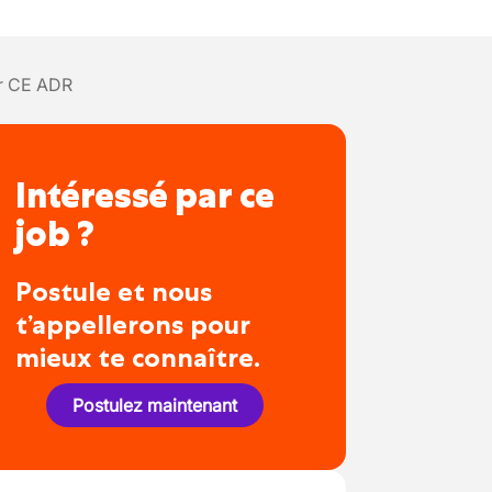
r CE ADR
Intéressé par ce
job ?
Postule et nous
t’appellerons pour
mieux te connaître.
Postulez maintenant