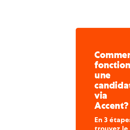
Comme
fonctio
une
candida
via
Accent?
En 3 étape
trouvez le