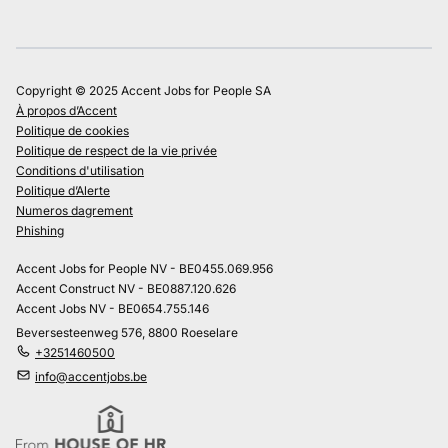
Copyright © 2025 Accent Jobs for People SA
À propos d’Accent
Politique de cookies
Politique de respect de la vie privée
Conditions d'utilisation
Politique d’Alerte
Numeros dagrement
Phishing
Accent Jobs for People NV - BE0455.069.956
Accent Construct NV - BE0887.120.626
Accent Jobs NV - BE0654.755.146
Beversesteenweg 576, 8800 Roeselare
+3251460500
info@accentjobs.be