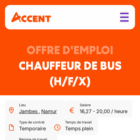
OFFRE D'EMPLOI
CHAUFFEUR DE BUS
(H/F/X)
Lieu
Salaire
Jambes
,
Namur
16,27
-
20,00
/
heure
Type de contrat
Temps de travail
Temporaire
Temps plein
Régime de travail