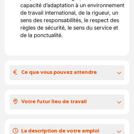
capacité d’adaptation à un environnement
de travail international, de la rigueur, un
sens des responsabilités, le respect des
règles de sécurité, le sens du service et
de la ponctualité.
Ce que vous pouvez attendre
Votre salaire et vos avantages
extralégaux
Votre futur lieu de travail
Selon votre expérience, votre salaire se
situe entre 16.2706 et 20 euros par heure.
Le poste s’inscrit dans un projet estival de
transport public régulier dans la région
Vos congés
La description de votre emploi
d’Utrecht – Amersfoort, aux Pays-Bas.