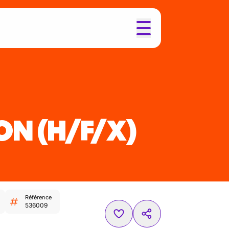
ON
(H/F/X)
Référence
536009