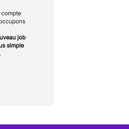
i compte
 occupons
ouveau job
lus simple
.
.