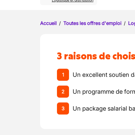
Logistique et distribution
Accueil
/
Toutes les offres d'emploi
/
Log
3 raisons de chois
Un excellent soutien da
1
Un programme de form
2
Un package salarial bas
3