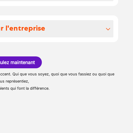
avail bienveillant et inspirant où tout est
tal et de son souhait d’innovation,
re épanouissement
esponsabilités en tant que chauffeur:
collaboration et met un point d’honneur à
vrer du béton prêt à l'emploi
i dans une entreprise économiquement
 travail inclusif et stimulant.
r l'entreprise
implantée
é sur le chantier et faites part de vos
e et à vos collègues
 conditions et aux risques spécifiques de
é sur la sécurité, la santé et le
égaux obtenus sur base de vos
laborateurs. Sa structure lui permets de
'année précédente, vous bénéficiez de 12
e métiers et de réelles possibilités de
ulez maintenant
yage quotidien du camion et signalez les
oires grâce à votre régime horaire de
r Accent. Qui que vous soyez, quoi que vous fassiez ou quoi que
avaux de nettoyage et de petite
us représentiez,
rale
lents qui font la différence.