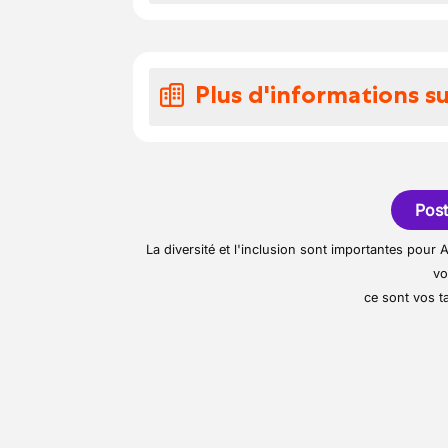
Un environnement de tr
engagement environnemen
mis en pace pour vot
Voici un aperçu de vos r
l’entreprise valorise la 
Vous êtes chargé de li
Une sécurité d'emplo
offrir un environnement de
Plus d'informations su
stable et solidement 
Vous évaluez la sécurit
remarques à la central
Vos congés
Vous êtes attentif aux
Notre client met la priorit
En plus de vos congés l
la livraison
développement de ses col
prestations réelles de l
proposer un large panel d
Post
Vous assurez le netto
jours de repos compensat
carrière.
éventuels défauts
La diversité et l'inclusion sont importantes pou
40h/ semaine.
Vous effectuez des tr
vo
maintenance à la cent
ce sont vos ta