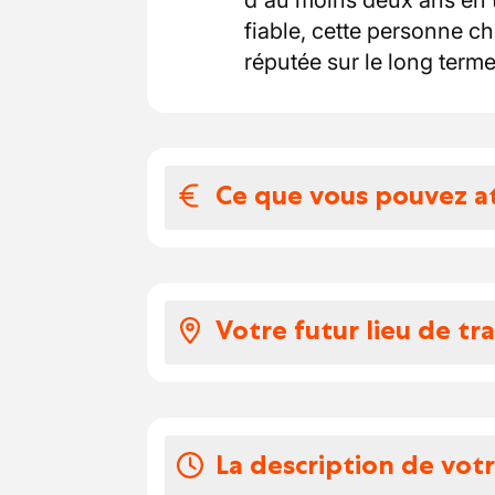
d'au moins deux ans en t
fiable, cette personne ch
réputée sur le long terme
Ce que vous pouvez a
Votre salaire et 
Pour ce poste, nous vous
Votre futur lieu de tra
Une rémunération à h
barèmes de la commiss
Notre partenaire est un 
poste de chauffeur)
construction. Présente e
Tous les avantages du 
propose une large gamme 
La description de vot
indemnités de déplace
ciment, le béton prêt à l