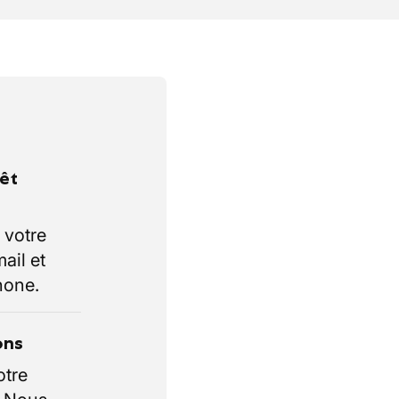
rêt
 votre
ail et
hone.
ons
otre