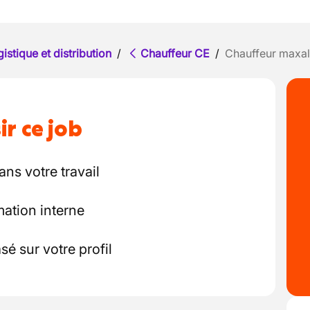
istique et distribution
/
Chauffeur CE
/
Chauffeur maxal
ir ce job
ns votre travail
ation interne
é sur votre profil