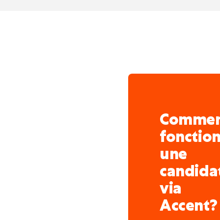
Comme
fonctio
une
candida
via
Accent?