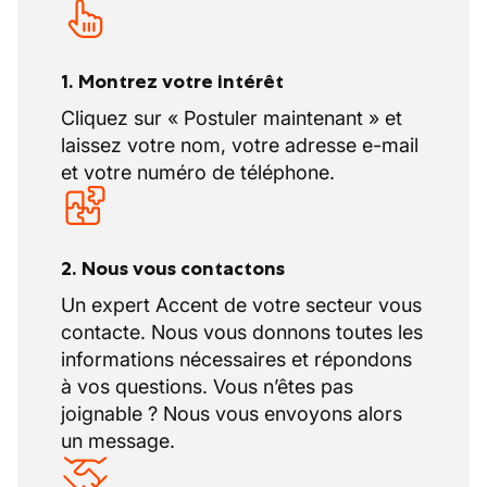
trouvons toujours le bon emploi pour le
bon candidat, sous n'importe quelle
forme de contrat.
1. Montrez votre intérêt
Cliquez sur « Postuler maintenant » et
Curieux d'en savoir plus ? N'hésitez pas à
laissez votre nom, votre adresse e-mail
nous contacter au 04/220.01.73.
et votre numéro de téléphone.
2. Nous vous contactons
Un expert Accent de votre secteur vous
contacte. Nous vous donnons toutes les
informations nécessaires et répondons
à vos questions. Vous n’êtes pas
joignable ? Nous vous envoyons alors
un message.