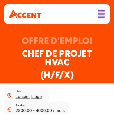
OFFRE D'EMPLOI
CHEF DE PROJET
HVAC
(H/F/X)
Lieu
Loncin
,
Liège
Salaire
2800,00
-
4000,00
/
mois