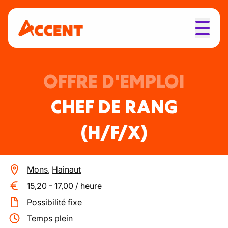
OFFRE D'EMPLOI
CHEF DE RANG
(H/F/X)
Mons
,
Hainaut
15,20
-
17,00
/
heure
Possibilité fixe
Temps plein