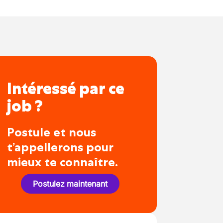
Intéressé par ce
job ?
Postule et nous
t’appellerons pour
mieux te connaître.
Postulez maintenant