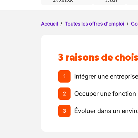
27/05/2026
551529
Accueil
/
Toutes les offres d'emploi
/
Co
3 raisons de chois
Intégrer une entrepris
1
Occuper une fonction 
2
Évoluer dans un envi
3