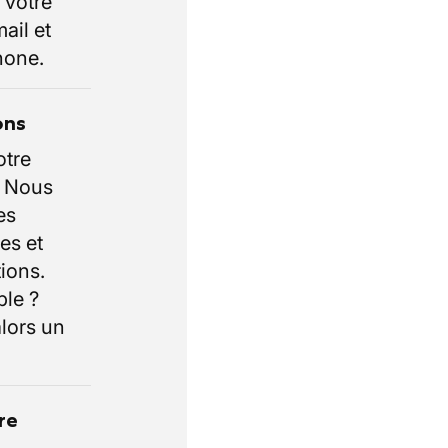
 votre
ail et
hone.
ons
otre
. Nous
es
es et
ions.
ble ?
lors un
re