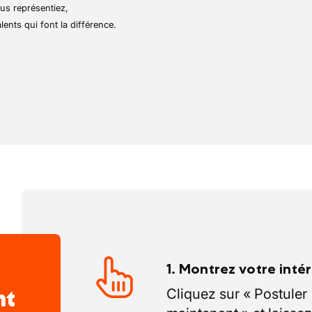
ion à la mise en service des installations
règles de sécurité et réaliser les retours
us représentiez,
é et la satisfaction client au cœur de ses
des responsables projets
lents qui font la différence.
1. Montrez votre inté
nt
Cliquez sur « Postuler