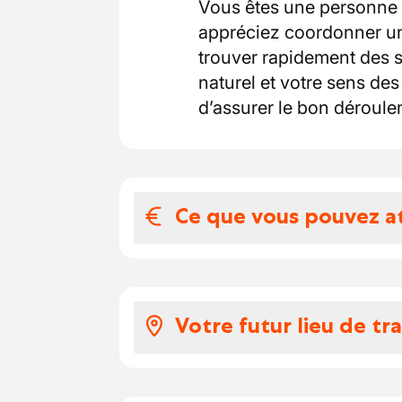
Vous êtes une personne d
appréciez coordonner un
trouver rapidement des s
naturel et votre sens de
d’assurer le bon déroule
Ce que vous pouvez a
Votre salaire et 
Voici ce que vous pouve
Votre futur lieu de tra
Selon votre expérience,
euros par heure.
Vous travaillerez ici
…
au 
Vous profitez de jour