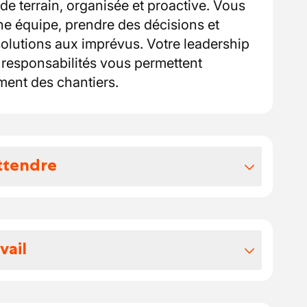
e terrain, organisée et proactive. Vous
e équipe, prendre des décisions et
olutions aux imprévus. Votre leadership
s responsabilités vous permettent
ment des chantiers.
ttendre
vos avantages extralégaux
z attendre:
vail
 votre salaire se situe entre 18 et 22
sein d’une entreprise dynamique où la
s de congé ou RTT supplémentaires.