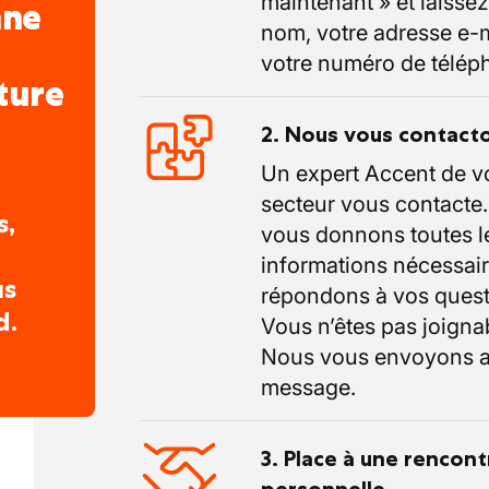
maintenant » et laissez
nne
nom, votre adresse e-m
votre numéro de télép
ture
2. Nous vous contact
Un expert Accent de v
secteur vous contacte
s,
vous donnons toutes l
informations nécessair
us
répondons à vos quest
d.
Vous n’êtes pas joigna
Nous vous envoyons a
message.
3. Place à une rencont