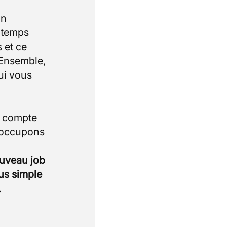
un
e temps
 et ce
 Ensemble,
ui vous
i compte
 occupons
ouveau job
lus simple
.
.