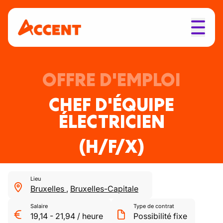
OFFRE D'EMPLOI
CHEF D'ÉQUIPE
ÉLECTRICIEN
(H/F/X)
Lieu
Bruxelles
,
Bruxelles-Capitale
Salaire
Type de contrat
19,14
-
21,94
/
heure
Possibilité fixe