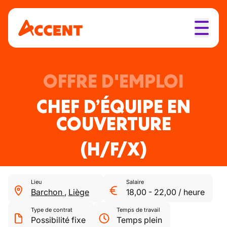
OFFRE D'EMPLOI
CHEF D’ÉQUIPE EN
COUVERTURE
(H/F/X)
Lieu
Salaire
Barchon
,
Liège
18,00
-
22,00
/
heure
Type de contrat
Temps de travail
Possibilité fixe
Temps plein