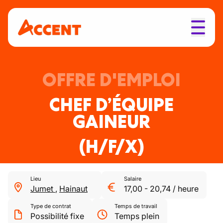
OFFRE D'EMPLOI
CHEF D’ÉQUIPE
GAINEUR
(H/F/X)
Lieu
Salaire
Jumet
,
Hainaut
17,00
-
20,74
/
heure
Type de contrat
Temps de travail
Possibilité fixe
Temps plein