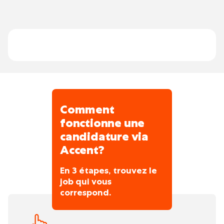
travaux avec les autres corps de métier sur
le chantier.
Vous rapportez directement au Site
Supervisor.
Vous encadrez votre équipe et les soutenez
en cas de besoin.
Comment
fonctionne une
candidature via
Accent?
En 3 étapes, trouvez le
job qui vous
correspond.