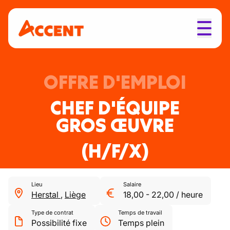
OFFRE D'EMPLOI
CHEF D'ÉQUIPE
GROS ŒUVRE
(H/F/X)
Lieu
Salaire
Herstal
,
Liège
18,00
-
22,00
/
heure
Type de contrat
Temps de travail
Possibilité fixe
Temps plein