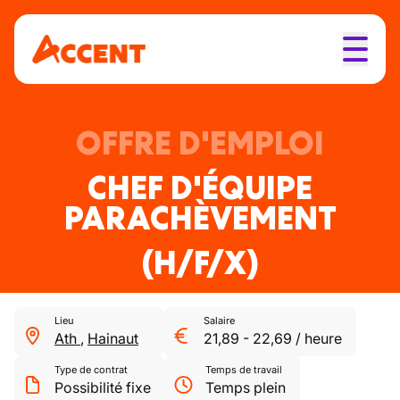
OFFRE D'EMPLOI
CHEF D'ÉQUIPE
PARACHÈVEMENT
(H/F/X)
Lieu
Salaire
Ath
,
Hainaut
21,89
-
22,69
/
heure
Type de contrat
Temps de travail
Possibilité fixe
Temps plein