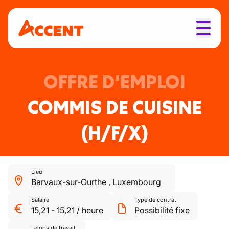
OFFRE D'EMPLOI
COMMIS DE CUISINE
(H/F/X)
Lieu
Barvaux-sur-Ourthe
,
Luxembourg
Salaire
Type de contrat
15,21
-
15,21
/
heure
Possibilité fixe
Temps de travail