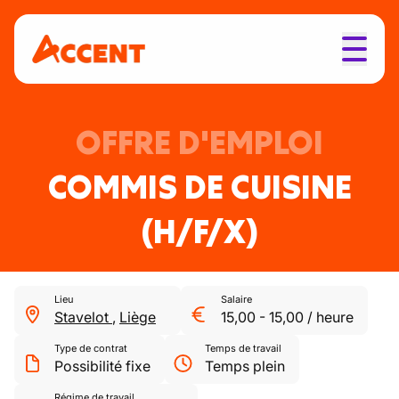
OFFRE D'EMPLOI
COMMIS DE CUISINE
(H/F/X)
Lieu
Salaire
Stavelot
,
Liège
15,00
-
15,00
/
heure
Type de contrat
Temps de travail
Possibilité fixe
Temps plein
Régime de travail