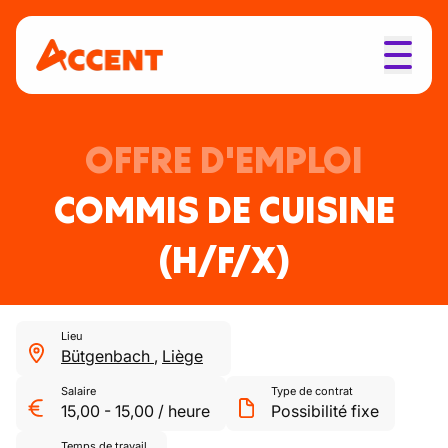
OFFRE D'EMPLOI
COMMIS DE CUISINE
(H/F/X)
Lieu
Bütgenbach
,
Liège
Salaire
Type de contrat
15,00
-
15,00
/
heure
Possibilité fixe
Temps de travail