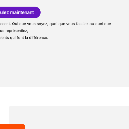
tion thématique. On y déguste des plats
ompagnés d'une large sélection de bières
ulez maintenant
temps plein (38h / semaine)
mun ne sont pas disponibles, il est donc
r Accent. Qui que vous soyez, quoi que vous fassiez ou quoi que
tre propre moyen de transport
us représentiez,
lents qui font la différence.