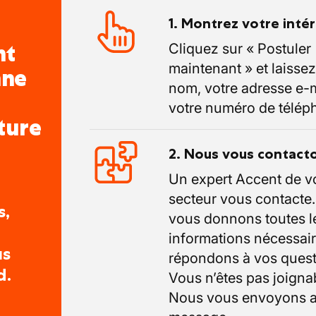
1. Montrez votre inté
nt
Cliquez sur « Postuler
maintenant » et laissez
nne
nom, votre adresse e-m
votre numéro de télép
ture
2. Nous vous contact
Un expert Accent de v
secteur vous contacte
s,
vous donnons toutes l
informations nécessair
us
répondons à vos quest
d.
Vous n’êtes pas joigna
Nous vous envoyons a