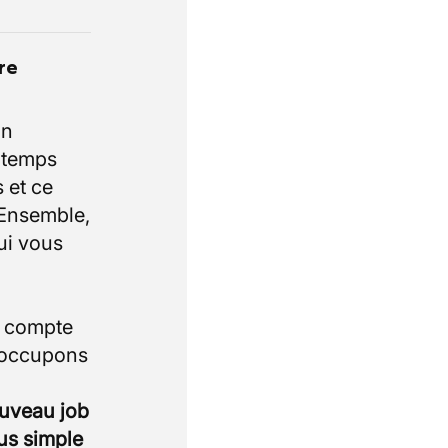
re
un
e temps
 et ce
 Ensemble,
ui vous
i compte
 occupons
ouveau job
lus simple