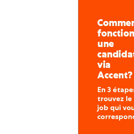
Comme
fonctio
une
candida
via
Accent?
En 3 étape
trouvez le
job qui vo
correspon