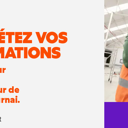
ÉTEZ VOS
MATIONS
ur
ur de
rnai.
t