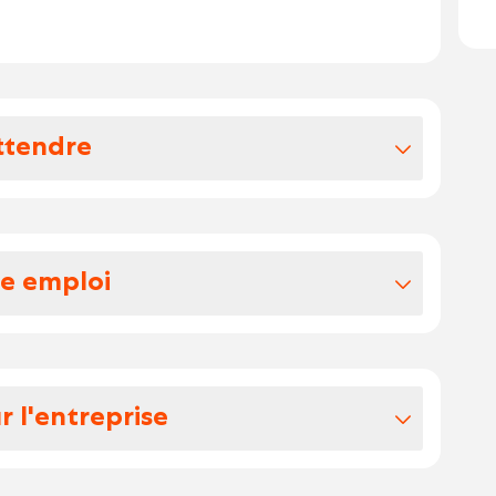
ttendre
vos avantages extralégaux
i intérimaire en vue d'un CDD
re emploi
s en 38 heures par semaine
rtie d'une équipe dynamique et
 serez en charge de la maintenance de la
t, ainsi que de la préparation des plats
imité du restaurant
r l'entreprise
availlerez en soirée, avec des horaires
t 18h-23h
pose une ambiance chaleureuse et