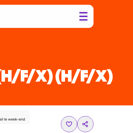
(H/F/X)
(H/F/X)
ail le week-end