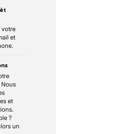
rêt
 votre
ail et
hone.
ons
otre
. Nous
es
es et
ions.
ble ?
lors un