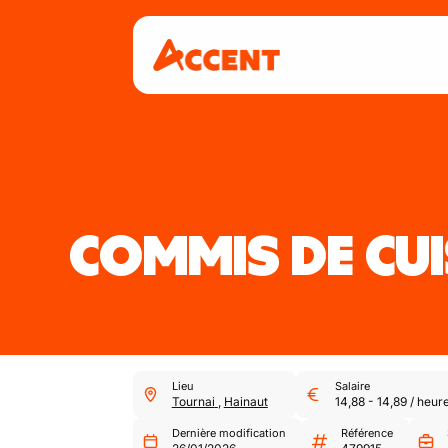
COMMIS DE CUI
Lieu
Salaire
Tournai
,
Hainaut
14,88
-
14,89
/
heur
Dernière modification
Référence