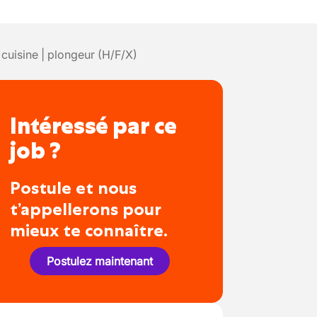
uisine | plongeur (H/F/X)
Intéressé par ce
job ?
Postule et nous
t’appellerons pour
mieux te connaître.
Postulez maintenant