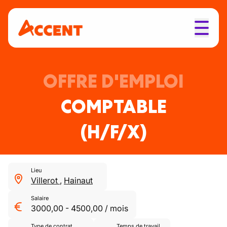
OFFRE D'EMPLOI
COMPTABLE
(H/F/X)
Lieu
Villerot
,
Hainaut
Salaire
3000,00
-
4500,00
/
mois
Type de contrat
Temps de travail