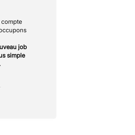
i compte
 occupons
ouveau job
lus simple
.
.