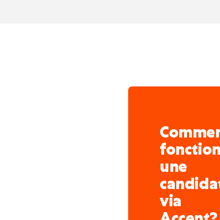
Comme
fonctio
une
candida
via
Accent?