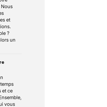
. Nous
es
es et
ions.
ble ?
lors un
re
un
e temps
 et ce
 Ensemble,
ui vous