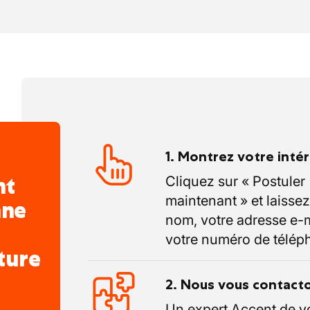
1. Montrez votre inté
nt
Cliquez sur « Postuler
maintenant » et laissez
nne
nom, votre adresse e-m
votre numéro de télép
ture
2. Nous vous contact
Un expert Accent de v