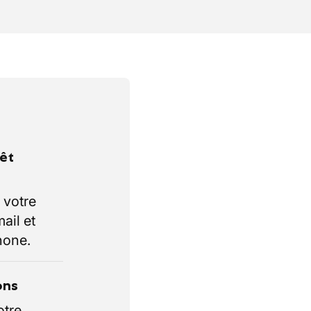
rêt
 votre
ail et
hone.
ons
otre