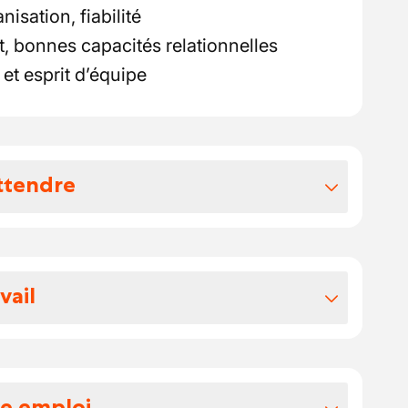
nisation, fiabilité
t, bonnes capacités relationnelles
et esprit d’équipe
ttendre
vos avantages extralégaux
ux: chèques-repas, assurance groupe,
vail
tion, remboursement des frais de
s
 conviviale et professionnelle, vous
xibles, possibilité de télétravail partiel
 la gestion des missions comptables pour
nterne
lients. Vous serez le(a) garant(e) de la
re emploi