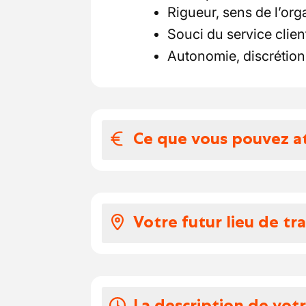
Rigueur, sens de l’orga
Souci du service clien
Autonomie, discrétion 
Ce que vous pouvez a
Votre salaire et 
Avantages extra-léga
Votre futur lieu de tra
assurance hospitalisa
transport, écochèque
Rattaché(e) à une équipe
Flexibilité: horaires fle
jouerez un rôle clé dans
selon l’organisation i
un portefeuille varié de c
La description de vot