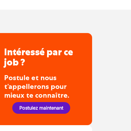
Intéressé par ce
job ?
Postule et nous
t’appellerons pour
mieux te connaître.
Postulez maintenant