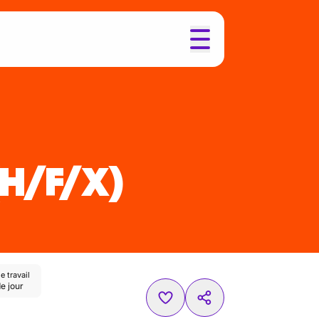
(H/F/X)
 travail
de jour