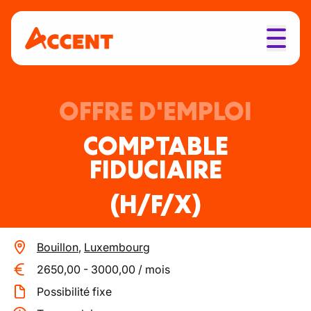
OFFRE D'EMPLOI
COMPTABLE
FIDUCIAIRE
(H/F/X)
Bouillon
,
Luxembourg
2650,00
-
3000,00
/
mois
Possibilité fixe