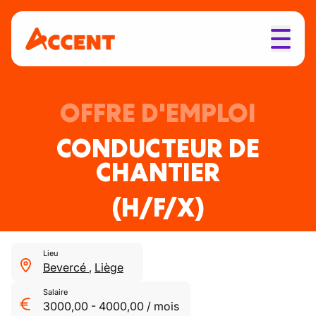
OFFRE D'EMPLOI
CONDUCTEUR DE
CHANTIER
(H/F/X)
Lieu
Bevercé
,
Liège
Salaire
3000,00
-
4000,00
/
mois