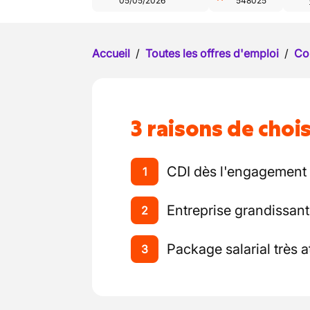
05/05/2026
548025
Accueil
/
Toutes les offres d'emploi
/
Co
3 raisons de chois
CDI dès l'engagement
1
Entreprise grandissan
2
Package salarial très at
3