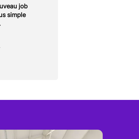
ouveau job
lus simple
.
.