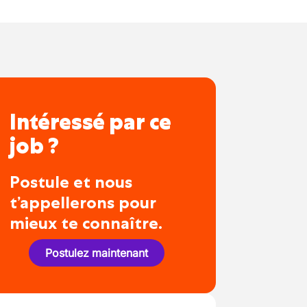
Intéressé par ce
job ?
Postule et nous
t’appellerons pour
mieux te connaître.
Postulez maintenant