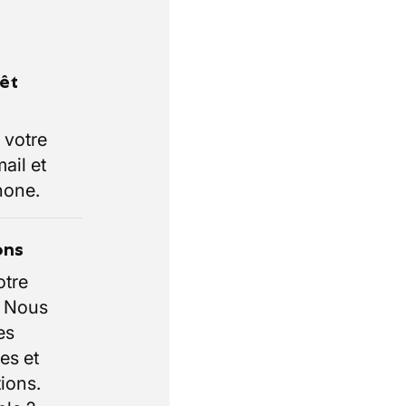
rêt
 votre
ail et
hone.
ons
otre
. Nous
es
es et
ions.