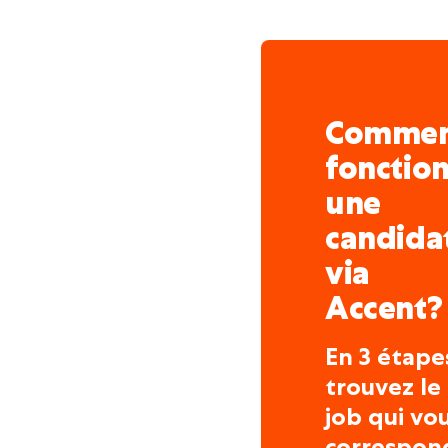
dʼavance.
Grâce à l'offre la plus
en Belgique, une forte
sœurs comme Nowjobs 
Comme
bon emploi pour le bo
de contrat.
fonctio
une
Curieux d'en savoir plus
candida
04/220.01.73.
via
Accent?
En 3 étape
trouvez le
job qui vo
correspon