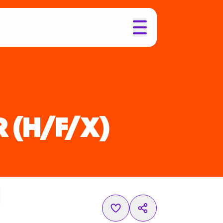
R
(H/F/X)