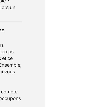
ble ?
lors un
re
un
e temps
 et ce
 Ensemble,
ui vous
i compte
 occupons