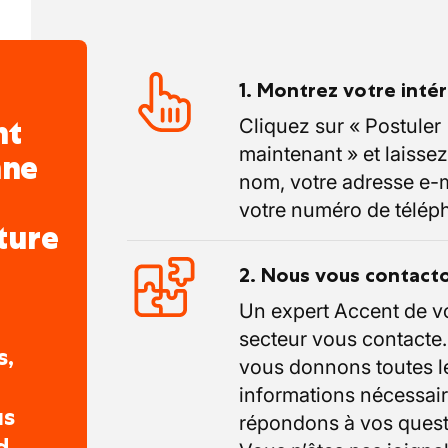
 étendue :
le plus grand réseau d'agences
 présence en ligne et des entreprises
1. Montrez votre inté
et CTRL-F ; nous trouvons toujours le
nt
Cliquez sur « Postuler
n candidat, sous n'importe quelle forme
maintenant » et laissez
nne
nom, votre adresse e-m
? N'hésitez pas à nous contacter au
votre numéro de télép
ture
2. Nous vous contact
Un expert Accent de v
secteur vous contacte
s,
vous donnons toutes l
informations nécessair
us
répondons à vos quest
d.