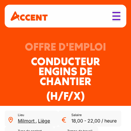
OFFRE D'EMPLOI
CONDUCTEUR
ENGINS DE
CHANTIER
(H/F/X)
Lieu
Salaire
Milmort
,
Liège
18,00
-
22,00
/
heure