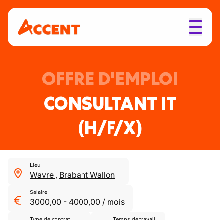
OFFRE D'EMPLOI
CONSULTANT IT
(H/F/X)
Lieu
Wavre
,
Brabant Wallon
Salaire
3000,00
-
4000,00
/
mois
Type de contrat
Temps de travail