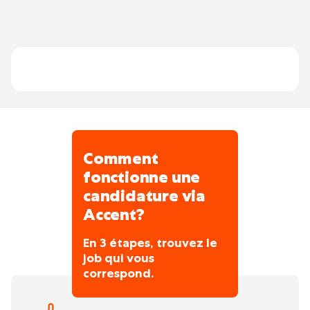
attentes de chaque organisation.
gérer les plannings et à optimiser le temps
Former, conseiller et soutenir les
de travail. Ils s’adressent à des organisations
utilisateurs tout au long du projet et lors
de toutes tailles et de secteurs variés.
des premières semaines d’utilisation.
Évoluer vers un rôle de chef de projet :
valider les analyses, suivre le
déroulement des projets et superviser les
consultants.
Comment
fonctionne une
candidature via
Accent?
En 3 étapes, trouvez le
job qui vous
correspond.