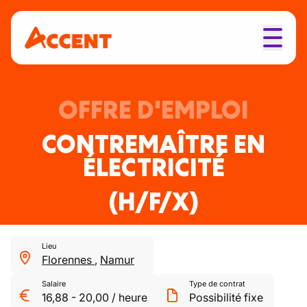
OFFRE D'EMPLOI
CONTREMAÎTRE EN
ÉLECTRICITÉ
(H/F/X)
Lieu
Florennes
,
Namur
Salaire
Type de contrat
16,88
-
20,00
/
heure
Possibilité fixe