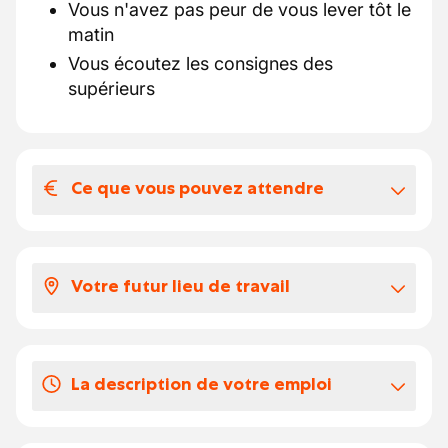
Vous n'avez pas peur de vous lever tôt le
matin
Vous écoutez les consignes des
supérieurs
Ce que vous pouvez attendre
Votre salaire et vos avantages
extralégaux
Votre futur lieu de travail
Un salaire en fonction de votre
expérience
Notre client s'occupe d'installations
résidentielles et tertiaires. Celui-ci cherche à
Vos congés
La description de votre emploi
compléter son équipe rapidement.
20 jours de VA en régime 38h00 semaine
Notre client souhaite renforcer son équipe