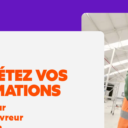
ÉTEZ VOS
MATIONS
ur
uvreur
.