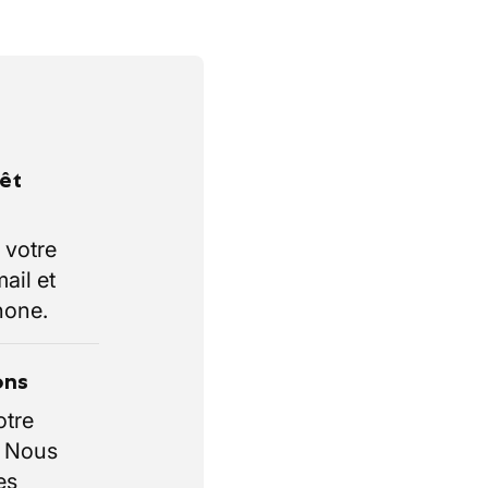
rêt
 votre
ail et
hone.
ons
otre
. Nous
es