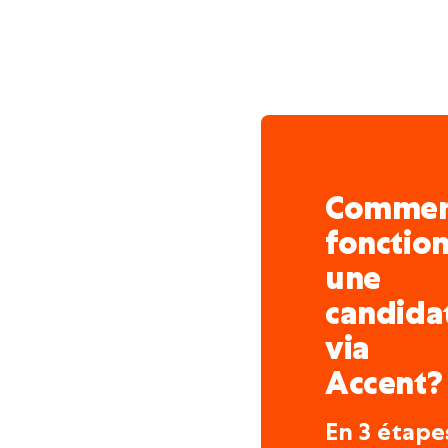
Comme
fonctio
une
candida
via
Accent?
En 3 étape