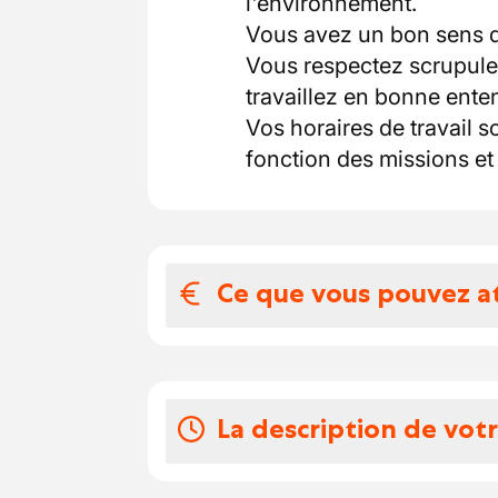
l'environnement.
Vous avez un bon sens de
Vous respectez scrupuleu
travaillez en bonne ente
Vos horaires de travail s
fonction des missions e
Ce que vous pouvez a
Votre salaire et 
Accent Jobs est parfaite
La description de vot
est constitué de différe
propres souhaits et exig
Nous gérons cette diversi
•Vous isolez des toits pl