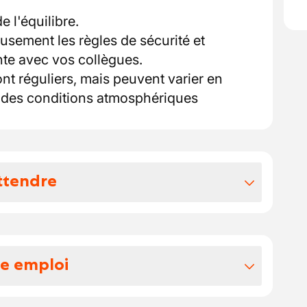
 l'équilibre.
sement les règles de sécurité et
nte avec vos collègues.
ont réguliers, mais peuvent varier en
t des conditions atmosphériques
ttendre
vos avantages extralégaux
ment conscient que le marché du travail
re emploi
nts groupes cibles, chacun ayant ses
ences.
té en l’abordant à travers différents
ats et les rendez étanches.