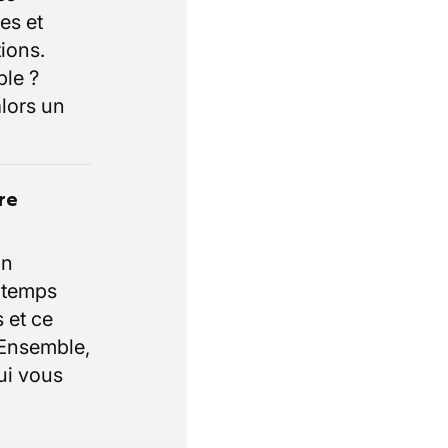
es et
ions.
ble ?
lors un
re
un
e temps
 et ce
 Ensemble,
ui vous