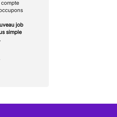
i compte
 occupons
ouveau job
lus simple
.
.