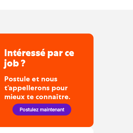
Intéressé par ce
job ?
Postule et nous
t’appellerons pour
mieux te connaître.
Postulez maintenant