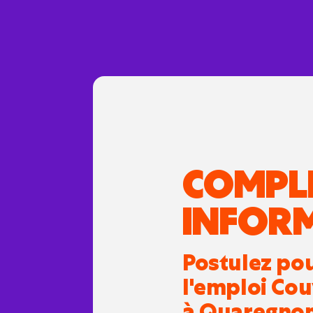
COMPL
INFOR
Postulez po
l'emploi Co
à Quaregnon