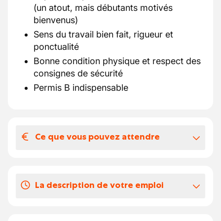
(un atout, mais débutants motivés
bienvenus)
Sens du travail bien fait, rigueur et
ponctualité
Bonne condition physique et respect des
consignes de sécurité
Permis B indispensable
Ce que vous pouvez attendre
Votre salaire et vos avantages
extralégaux
La description de votre emploi
Un contrat à long terme après période
d'intérim et un emploi stable au sein d’une
Réaliser des travaux de toiture,
équipe familiale et professionnelle