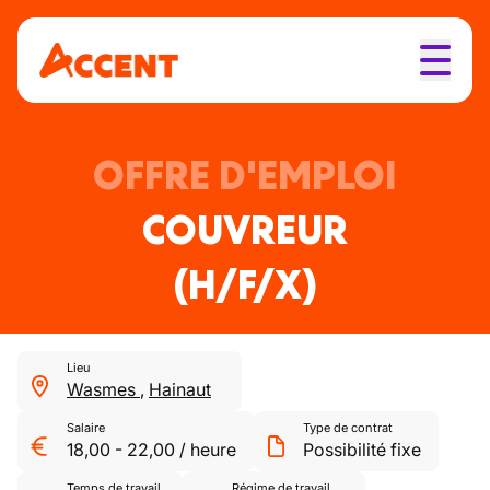
OFFRE D'EMPLOI
COUVREUR
(H/F/X)
Lieu
Wasmes
,
Hainaut
Salaire
Type de contrat
18,00
-
22,00
/
heure
Possibilité fixe
Temps de travail
Régime de travail