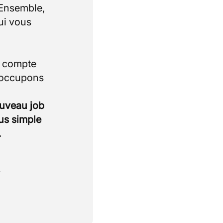
 Ensemble,
ui vous
i compte
 occupons
ouveau job
lus simple
.
.