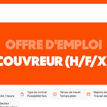
OFFRE D'EMPLOI
COUVREUR
(H/F/X
Type de contrat
Temps de travail
Régime de 
,44
/
heure
Possibilité fixe
Temps plein
Travail de
Secteur