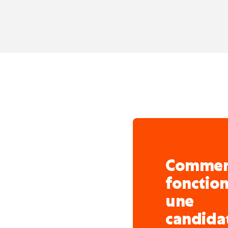
Comme
fonctio
une
candida