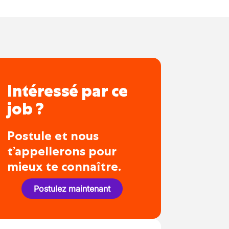
Intéressé par ce
job ?
Postule et nous
t’appellerons pour
mieux te connaître.
Postulez maintenant