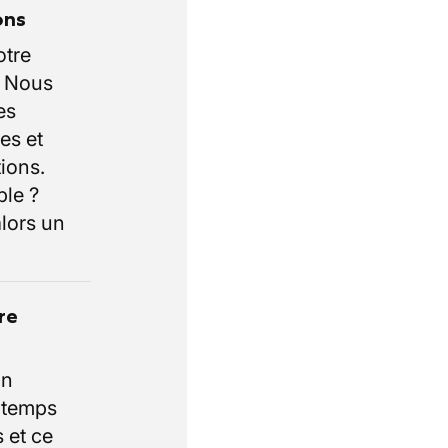
ons
otre
. Nous
es
es et
ions.
ble ?
lors un
re
un
e temps
 et ce