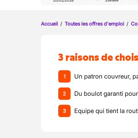
20/02/2026
534964
Accueil
/
Toutes les offres d'emploi
/
Co
3 raisons de chois
Un patron couvreur, p
1
Du boulot garanti pou
2
Equipe qui tient la rou
3