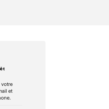
rêt
 votre
ail et
hone.