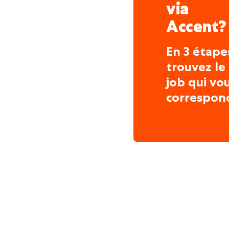
via
Accent?
En 3 étape
trouvez le
job qui vo
correspon