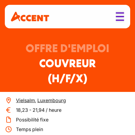
OFFRE D'EMPLOI
COUVREUR
(H/F/X)
Vielsalm
,
Luxembourg
18,23
-
21,94
/
heure
Possibilité fixe
Temps plein