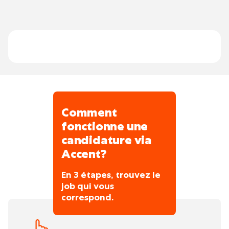
horaire de 40h/ semaine.
Réaliser le lattage et la pose de sous-
Les périodes de congés sont collectives et
toiture
sont annoncées en début d'année.
Installer ou réparer des charpentes,
gouttières, descentes d’eau et chéneaux
Effectuer des travaux d’isolation et
d’étanchéité
Comment
fonctionne une
candidature via
Accent?
En 3 étapes, trouvez le
job qui vous
correspond.